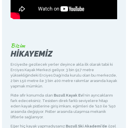
Bizim
HIKAYEMIZ
Erciyes’te gezilecek yerler deyince akla ilk olarak tabii ki
Erciyes Kayak Merkezi geliyor. 3 bin 917 metre
yüksekliğindeki Erciyes Dağı’nda kurulu olan bu merkezde,
2 bin 150 metre ile 3 bin 400 metre rakımlar arasında kayak
yapmak mümkün.
Piste sıfır konumda olan
Buzull Kayak Evi
‘nin ayrıcaklarını
fark edeceksiniz. Tesisten direk farklı seviyelere hitap
eden kayak pistlerine giriş imkanı, eğimleri de %10 ile %50
arasında değişiyor. Pistler arasında ulaşımsa mekanik
liftlerle sağlanıyor.
Eğer hiç kayak yapmadıysanız
Buzull Ski Akademi’de
özel