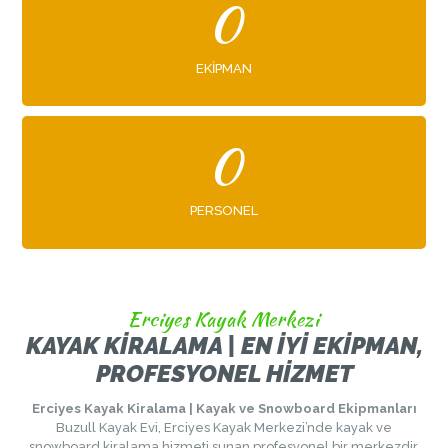
0
EKIPMAN
0
PERSONEL
Erciyes Kayak Merkezi
KAYAK KIRALAMA | EN İYI EKIPMAN,
PROFESYONEL HIZMET
Erciyes Kayak Kiralama | Kayak ve Snowboard Ekipmanları
Buzull Kayak Evi, Erciyes Kayak Merkezi’nde kayak ve
snowboard kiralama hizmeti sunan profesyonel bir merkezdir.