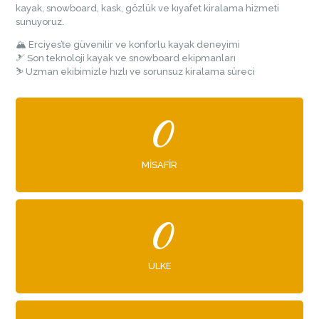
kayak, snowboard, kask, gözlük ve kıyafet kiralama hizmeti
sunuyoruz.
🏔 Erciyes’te güvenilir ve konforlu kayak deneyimi
🎿 Son teknoloji kayak ve snowboard ekipmanları
⛷ Uzman ekibimizle hızlı ve sorunsuz kiralama süreci
0
MISAFIR
0
ÜLKE