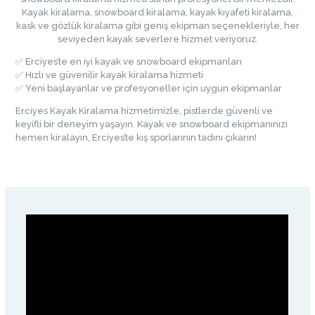
Kayak kiralama, snowboard kiralama, kayak kıyafeti kiralama,
kask ve gözlük kiralama gibi geniş ekipman seçenekleriyle, her
seviyeden kayak severlere hizmet veriyoruz.
✅ Erciyes’te en iyi kayak ve snowboard ekipmanları
✅ Hızlı ve güvenilir kayak kiralama hizmeti
✅ Yeni başlayanlar ve profesyoneller için uygun ekipmanlar
Erciyes Kayak Kiralama hizmetimizle, pistlerde güvenli ve
keyifli bir deneyim yaşayın. Kayak ve snowboard ekipmanınızı
hemen kiralayın, Erciyes’te kış sporlarının tadını çıkarın!