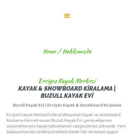
ANA SAYFA
HAKKIMIZDA
İLETIŞIM
HIZLI KAYIT
HAKKIMIZDA
OLUŞTURUCU
Home
Hakkımızda
Erciyes Kayak Merkezi
KAYAK & SNOWBOARD KIRALAMA |
BUZULL KAYAK EVI
Buzull Kayak Evi | Erciyes Kayak & Snowboard Kiralama
Erciyes Kayak Merkezi’nde profesyonel kayak ve snowboard
kiralama hizmeti sunan Buzull Kayak Evi, geniş ekipman
seçenekleriyle kayak tutkunlarının vazgeçilmez adresidir. Yeni
başlayanlardan profesyonellere kadar her seviyeye uygun