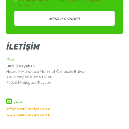
Gönderilen verilerimin toplanıp saklandığını kabul
ediyorum.
İLETİŞİM
Adres
Buzull Kayak Evi
Hisarcık Mahallesi Mehmet Özhaseki Bulvarı
Tekir Yaylası Küme Evler,
38010 Melikgazi/Kayseri
Email
info@buzullerciyes.com
www.buzullerciyes.com