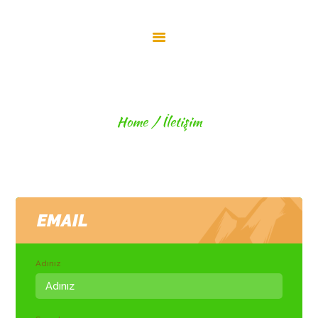
ANA SAYFA
HAKKIMIZDA
İLETIŞIM
HIZLI KAYIT
İLETIŞIM
OLUŞTURUCU
Home
İletişim
EMAIL
Adınız